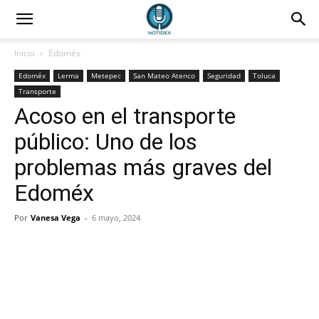
Inicio
Edoméx
Edoméx
Lerma
Metepec
San Mateo Atenco
Seguridad
Toluca
Transporte
Acoso en el transporte
público: Uno de los
problemas más graves del
Edoméx
Por
Vanesa Vega
-
6 mayo, 2024