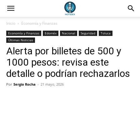
Inicio
Economía y Finanzas
Economía y Finanzas
Edoméx
Nacional
Seguridad
Toluca
Últimas Noticias
Alerta por billetes de 500 y
1000 pesos: revisa este
detalle o podrían rechazarlos
Por
Sergio Rocha
-
21 mayo, 2026