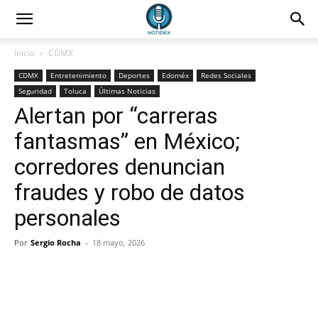
Inicio
CDMX
CDMX
Entretenimiento
Deportes
Edoméx
Redes Sociales
Seguridad
Toluca
Últimas Noticias
Alertan por “carreras
fantasmas” en México;
corredores denuncian
fraudes y robo de datos
personales
Por
Sergio Rocha
-
18 mayo, 2026