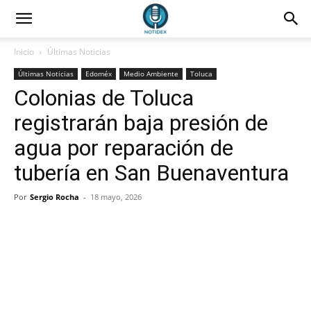
Inicio
Últimas Noticias
Últimas Noticias
Edoméx
Medio Ambiente
Toluca
Colonias de Toluca
registrarán baja presión de
agua por reparación de
tubería en San Buenaventura
Por
Sergio Rocha
-
18 mayo, 2026