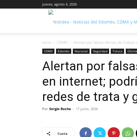
jueves, agosto 6, 2026
Inicio
CDMX
Alertan por falsas ofertas de trabajo e
CDMX
Edoméx
Nacional
Seguridad
Toluca
Última
Alertan por falsa
en internet; podr
redes de trata y 
Por
Sergio Rocha
-
17 junio, 2026
Cuota