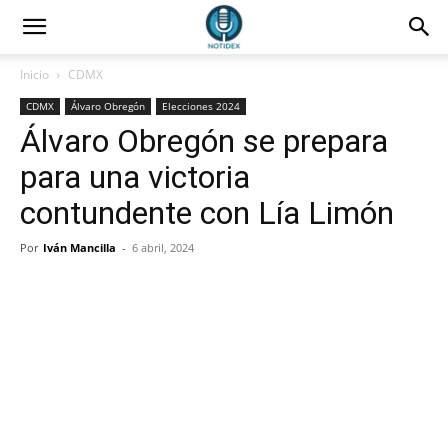
Inicio
CDMX
CDMX
Álvaro Obregón
Elecciones 2024
Álvaro Obregón se prepara
para una victoria
contundente con Lía Limón
Por
Iván Mancilla
-
6 abril, 2024