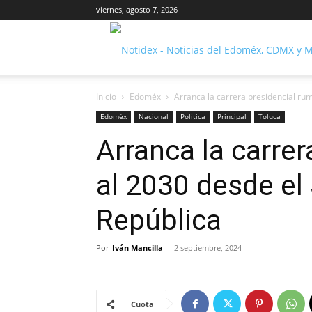
viernes, agosto 7, 2026
Inicio
Edoméx
Arranca la carrera presidencial rum
Edoméx
Nacional
Política
Principal
Toluca
Arranca la carre
al 2030 desde el
República
Por
Iván Mancilla
-
2 septiembre, 2024
Cuota