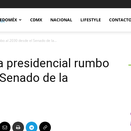
Notidex
EDOMÉX
CDMX
NACIONAL
LIFESTYLE
CONTACT
bo al 2030 desde el Senado de la...
ra presidencial rumbo
 Senado de la