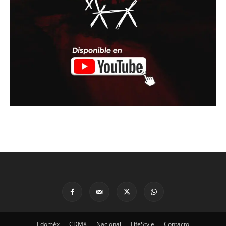
Edoméx
CDMX
Nacional
LifeStyle
Contacto