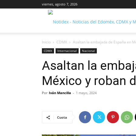
viernes, agosto 7, 2026
Inicio
CDMX
Asaltan la embajada de España en Mé
CDMX
Internacional
Nacional
Asaltan la emba
México y roban d
Por
Iván Mancilla
-
1 mayo, 2024
Cuota