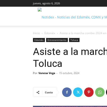
jueves, agosto 6, 2026
Inicio
Edoméx
Asiste a la marcha zombie 2024 en
Edoméx
Entretenimiento
Toluca
Asiste a la mar
Toluca
Por
Vanesa Vega
-
15 octubre, 2024
Cuota