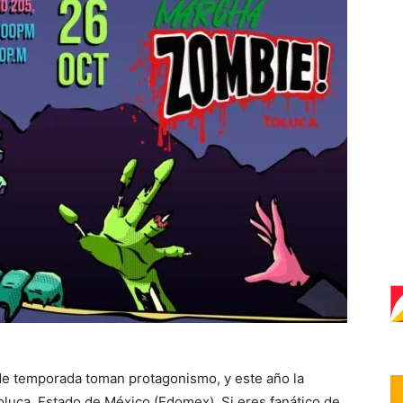
 de temporada toman protagonismo, y este año la
luca, Estado de México (Edomex). Si eres fanático de