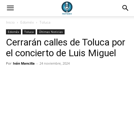
Inicio
Edoméx
Toluca
Edoméx
Toluca
Últimas Noticias
Cerrarán calles de Toluca por
el concierto de Luis Miguel
Por
Iván Mancilla
-
24 noviembre, 2024