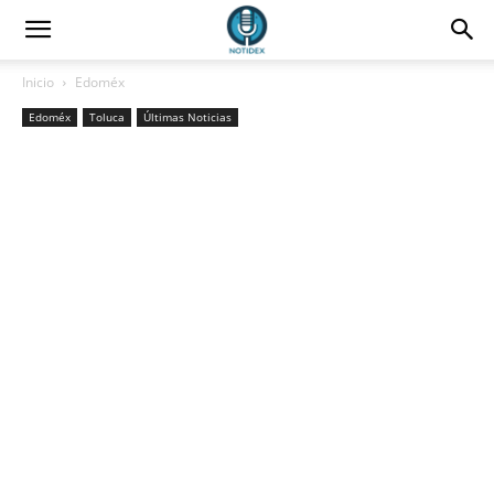
Inicio
Edoméx
Edoméx
Toluca
Últimas Noticias