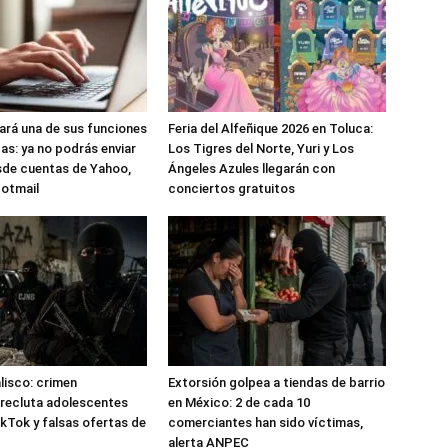
nará una de sus funciones
Feria del Alfeñique 2026 en Toluca:
as: ya no podrás enviar
Los Tigres del Norte, Yuri y Los
sde cuentas de Yahoo,
Ángeles Azules llegarán con
Hotmail
conciertos gratuitos
alisco: crimen
Extorsión golpea a tiendas de barrio
recluta adolescentes
en México: 2 de cada 10
kTok y falsas ofertas de
comerciantes han sido víctimas,
alerta ANPEC