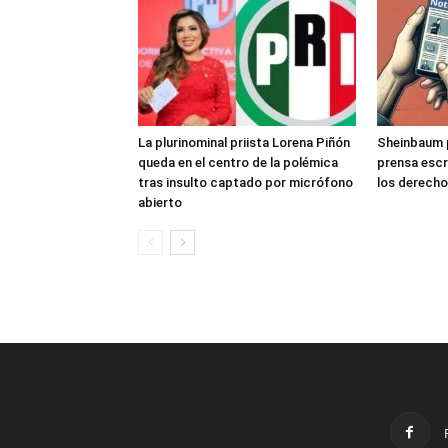
La plurinominal priista Lorena Piñón
Sheinbaum pl
queda en el centro de la polémica
prensa escr
tras insulto captado por micrófono
los derecho
abierto