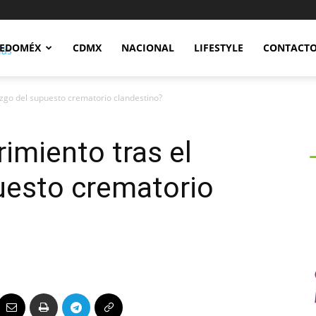
Notidex
EDOMÉX
CDMX
NACIONAL
LIFESTYLE
CONTACT
azgo del supuesto crematorio clandestino?
imiento tras el
uesto crematorio