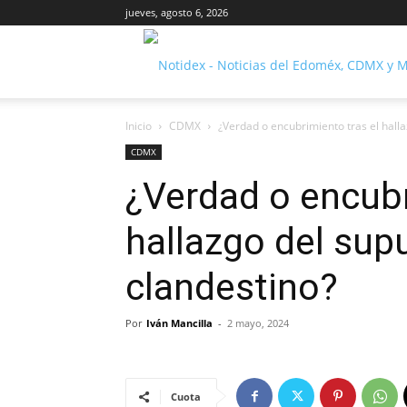
jueves, agosto 6, 2026
Inicio
CDMX
¿Verdad o encubrimiento tras el hall
CDMX
¿Verdad o encubr
hallazgo del sup
clandestino?
Por
Iván Mancilla
-
2 mayo, 2024
Cuota