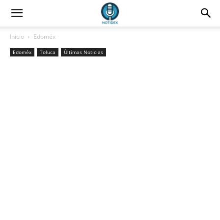
Inicio
Edoméx
Edoméx
Toluca
Últimas Noticias