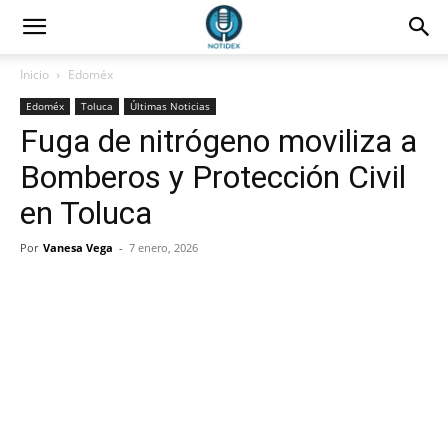
Inicio
Edoméx
Edoméx
Toluca
Últimas Noticias
Fuga de nitrógeno moviliza a
Bomberos y Protección Civil
en Toluca
Por
Vanesa Vega
-
7 enero, 2026