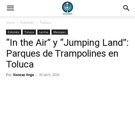
Inicio
Edoméx
Toluca
Edoméx
Toluca
Lerma
Metepec
“In the Air” y “Jumping Land”:
Parques de Trampolines en
Toluca
Por
Vanesa Vega
-
30 abril, 2024