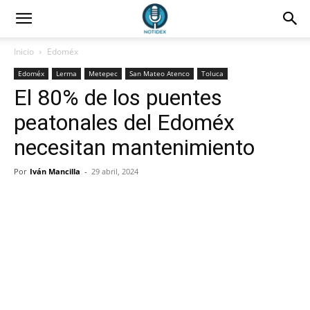
Inicio
Edoméx
Edoméx
Lerma
Metepec
San Mateo Atenco
Toluca
El 80% de los puentes
peatonales del Edoméx
necesitan mantenimiento
Por
Iván Mancilla
-
29 abril, 2024