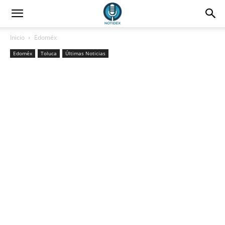
Inicio
Edoméx
Edoméx
Toluca
Últimas Noticias