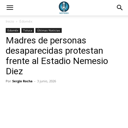
Inicio
Edoméx
Edoméx
Toluca
Últimas Noticias
Madres de personas
desaparecidas protestan
frente al Estadio Nemesio
Diez
Por
Sergio Rocha
-
3 junio, 2026