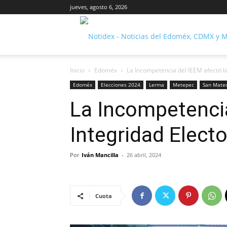
jueves, agosto 6, 2026
Inicio
Edoméx
La Incompetencia del IEEM afectó la
Edoméx
Elecciones 2024
Lerma
Metepec
San Mate
La Incompetencia
Integridad Elect
Por
Iván Mancilla
-
26 abril, 2024
Cuota