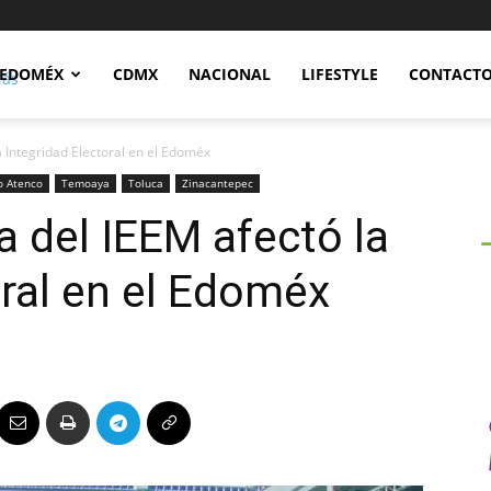
Notidex
EDOMÉX
CDMX
NACIONAL
LIFESTYLE
CONTACT
 Integridad Electoral en el Edoméx
o Atenco
Temoaya
Toluca
Zinacantepec
 del IEEM afectó la
oral en el Edoméx