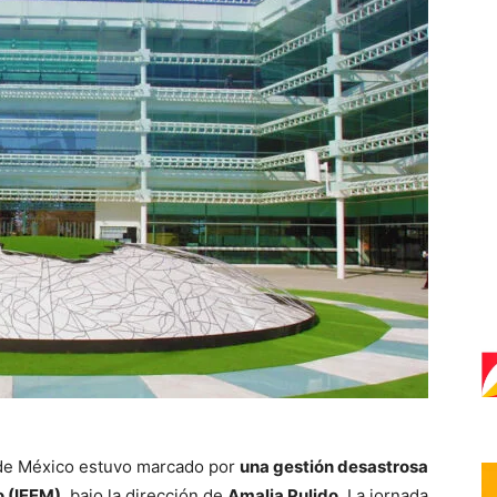
o de México estuvo marcado por
una gestión desastrosa
o (IEEM)
, bajo la dirección de
Amalia Pulido
. La jornada