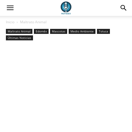
Inicio
Maltrato Animal
Maltrato Animal
Edoméx
Mascotas
Medio Ambiente
Toluca
Últimas Noticias