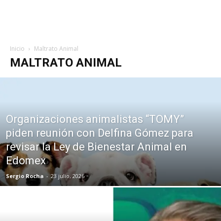
Inicio
Maltrato Animal
MALTRATO ANIMAL
Organizaciones animalistas “TOMY”
piden reunión con Delfina Gómez para
revisar la Ley de Bienestar Animal en
Edomex
Sergio Rocha
-
23 julio, 2026