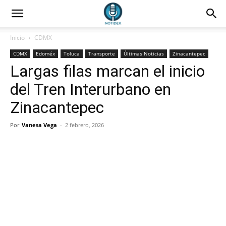
Inicio
CDMX
CDMX
Edoméx
Toluca
Transporte
Últimas Noticias
Zinacantepec
Largas filas marcan el inicio
del Tren Interurbano en
Zinacantepec
Por
Vanesa Vega
-
2 febrero, 2026