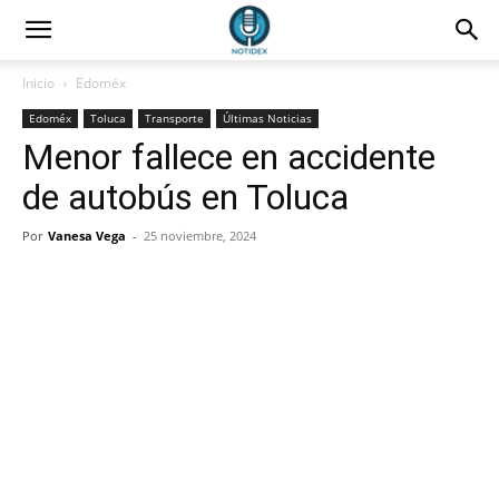
Inicio
Edoméx
Edoméx
Toluca
Transporte
Últimas Noticias
Menor fallece en accidente
de autobús en Toluca
Por
Vanesa Vega
-
25 noviembre, 2024