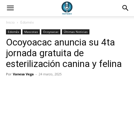
Inicio
Edoméx
Edoméx
Mascotas
Ocoyoacac
Últimas Noticias
Ocoyoacac anuncia su 4ta
jornada gratuita de
esterilización canina y felina
Por
Vanesa Vega
-
24 marzo, 2025