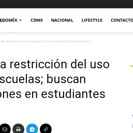
Notidex
EDOMÉX
CDMX
NACIONAL
LIFESTYLE
CONTACT
de celulares en escuelas; buscan reducir distracciones...
 restricción del uso
escuelas; buscan
iones en estudiantes