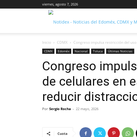
viernes, agosto 7, 2026
Inicio
CDMX
Congreso impulsa restricción del uso 
CDMX
Edoméx
Nacional
Toluca
Últimas Noticias
Congreso impulsa
de celulares en 
reducir distracc
Por
Sergio Rocha
-
22 mayo, 2026
Cuota