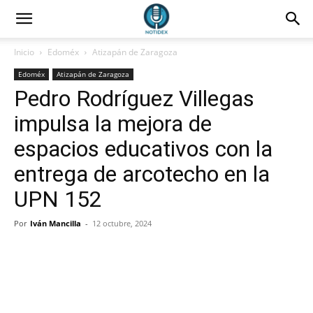
Inicio
Edoméx
Atizapán de Zaragoza
Edoméx
Atizapán de Zaragoza
Pedro Rodríguez Villegas
impulsa la mejora de
espacios educativos con la
entrega de arcotecho en la
UPN 152
Por
Iván Mancilla
-
12 octubre, 2024