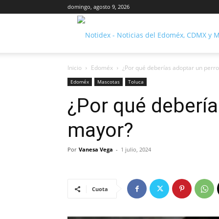
domingo, agosto 9, 2026
Inicio
Edoméx
¿Por qué deberías adoptar un perr
Edoméx
Mascotas
Toluca
¿Por qué debería
mayor?
Por
Vanesa Vega
-
1 julio, 2024
Cuota