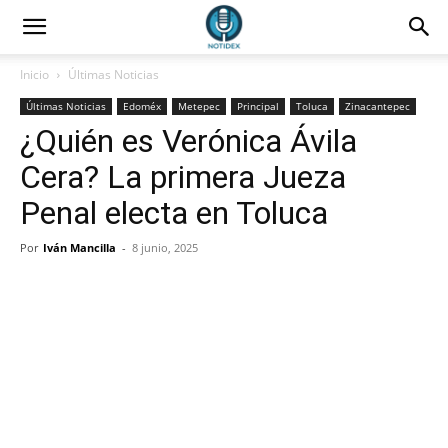
Inicio
Últimas Noticias
Últimas Noticias
Edoméx
Metepec
Principal
Toluca
Zinacantepec
¿Quién es Verónica Ávila
Cera? La primera Jueza
Penal electa en Toluca
Por
Iván Mancilla
-
8 junio, 2025