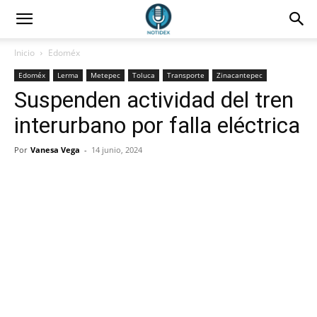
Inicio
Edoméx
Edoméx
Lerma
Metepec
Toluca
Transporte
Zinacantepec
Suspenden actividad del tren
interurbano por falla eléctrica
Por
Vanesa Vega
-
14 junio, 2024