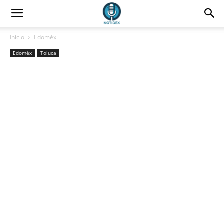
Inicio
Edoméx
Edoméx
Toluca