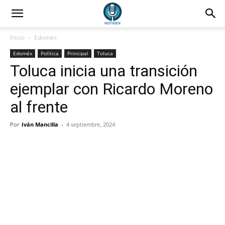
Inicio
Edoméx
Edoméx
Política
Principal
Toluca
Toluca inicia una transición
ejemplar con Ricardo Moreno
al frente
Por
Iván Mancilla
-
4 septiembre, 2024