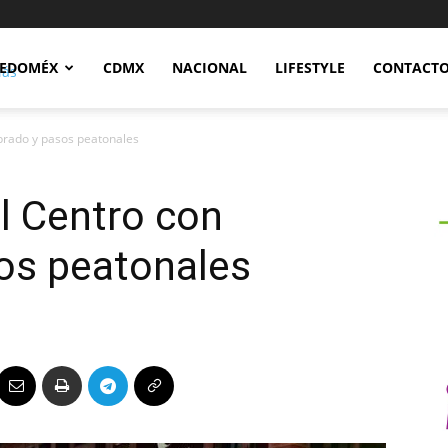
Notidex
EDOMÉX
CDMX
NACIONAL
LIFESTYLE
CONTACT
brado y pasos peatonales
l Centro con
os peatonales