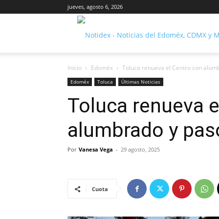
jueves, agosto 6, 2026
Inicio
Edoméx
Toluca renueva el Centro con alum
Edoméx
Toluca
Últimas Noticias
Toluca renueva e
alumbrado y pas
Por
Vanesa Vega
-
29 agosto, 2025
Cuota