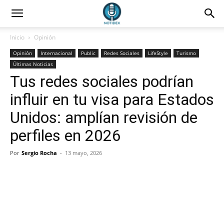
Inicio
Opinión
Opinión
Internacional
Public
Redes Sociales
LifeStyle
Turismo
Últimas Noticias
Tus redes sociales podrían
influir en tu visa para Estados
Unidos: amplían revisión de
perfiles en 2026
Por
Sergio Rocha
-
13 mayo, 2026