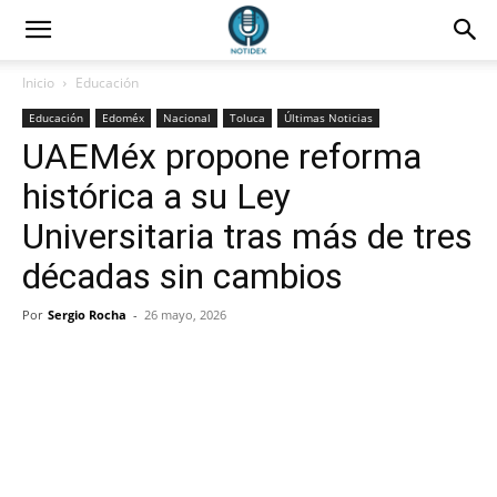
Inicio
Educación
Educación
Edoméx
Nacional
Toluca
Últimas Noticias
UAEMéx propone reforma
histórica a su Ley
Universitaria tras más de tres
décadas sin cambios
Por
Sergio Rocha
-
26 mayo, 2026