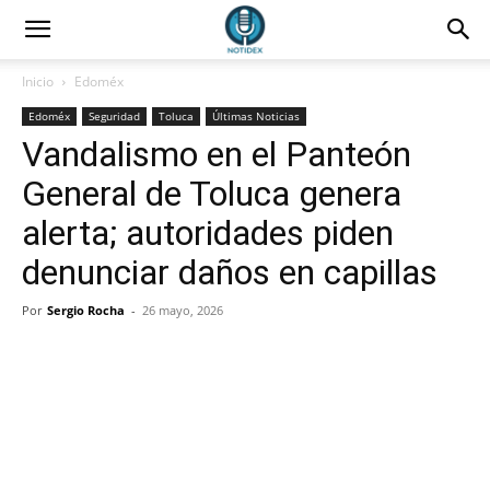
Inicio
Edoméx
Edoméx
Seguridad
Toluca
Últimas Noticias
Vandalismo en el Panteón
General de Toluca genera
alerta; autoridades piden
denunciar daños en capillas
Por
Sergio Rocha
-
26 mayo, 2026