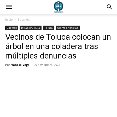
Inicio
Edoméx
Edoméx
Infraestructura
Toluca
Últimas Noticias
Vecinos de Toluca colocan un
árbol en una coladera tras
múltiples denuncias
Por
Vanesa Vega
-
25 noviembre, 2024