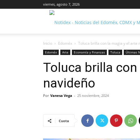
viernes, agosto 7, 2026
Inicio
Edoméx
Toluca brilla con la magia y el arte
Edoméx
Arte
Economía y Finanzas
Toluca
Últimas N
Toluca brilla con
navideño
Por
Vanesa Vega
-
25 noviembre, 2024
Cuota