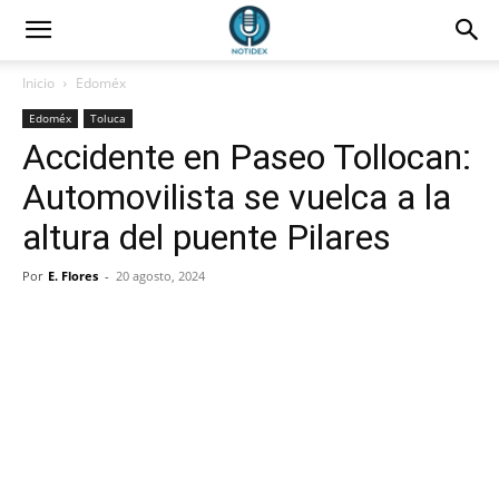
Inicio
Edoméx
Edoméx
Toluca
Accidente en Paseo Tollocan:
Automovilista se vuelca a la
altura del puente Pilares
Por
E. Flores
-
20 agosto, 2024