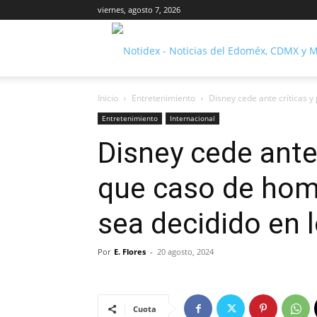
viernes, agosto 7, 2026
Inicio
Entretenimiento
Disney cede ante críticas y
Entretenimiento
Internacional
Disney cede ante 
que caso de hom
sea decidido en l
Por
E. Flores
-
20 agosto, 2024
Cuota