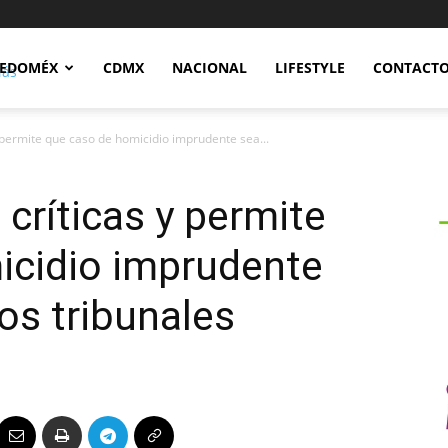
Notidex
EDOMÉX
CDMX
NACIONAL
LIFESTYLE
CONTACT
 permite que caso de homicidio imprudente sea...
críticas y permite
icidio imprudente
os tribunales