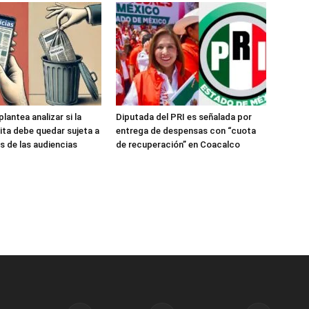
antea analizar si la
Diputada del PRI es señalada por
ita debe quedar sujeta a
entrega de despensas con “cuota
s de las audiencias
de recuperación” en Coacalco