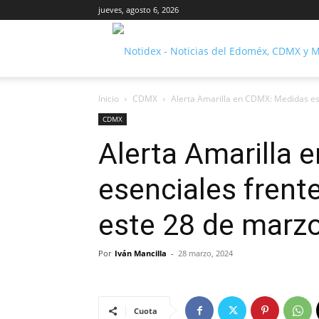
jueves, agosto 6, 2026
Inicio
CDMX
Alerta Amarilla en CDMX: Medidas esen
CDMX
Alerta Amarilla
esenciales frente
este 28 de marz
Por
Iván Mancilla
-
28 marzo, 2024
Cuota