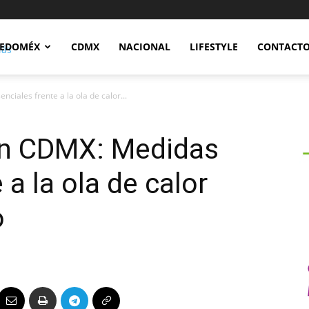
Notidex
EDOMÉX
CDMX
NACIONAL
LIFESTYLE
CONTACT
ciales frente a la ola de calor...
 en CDMX: Medidas
 a la ola de calor
o