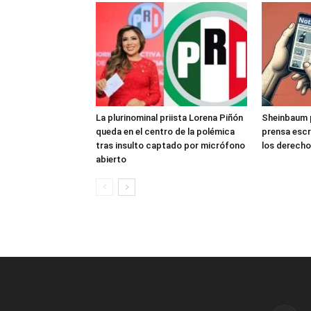
La plurinominal priista Lorena Piñón
Sheinbaum pl
queda en el centro de la polémica
prensa escr
tras insulto captado por micrófono
los derecho
abierto