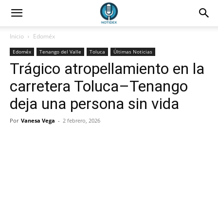
Inicio
Edoméx
Edoméx
Tenango del Valle
Toluca
Últimas Noticias
Trágico atropellamiento en la
carretera Toluca–Tenango
deja una persona sin vida
Por
Vanesa Vega
-
2 febrero, 2026