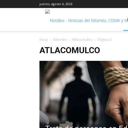
jueves, agosto 6, 2026
Inicio
Edoméx
Atlacomulco
Página 4
ATLACOMULCO