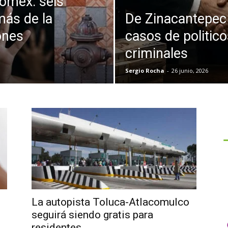
omex: seis
más de la
De Zinacantepec 
ones
casos de politic
criminales
Sergio Rocha
-
26 junio, 2026
La autopista Toluca-Atlacomulco
seguirá siendo gratis para
residentes