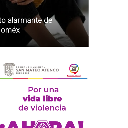
o alarmante de
Edoméx