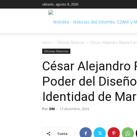
sábado, agosto 8, 2026
Inicio
Últimas Noticias
César Alejandro Reyna Carril
Últimas Noticias
César Alejandro R
Poder del Diseño
Identidad de Ma
Por
DM
-
13 diciembre, 2024
Cuota