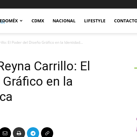
Notidex
EDOMÉX
CDMX
NACIONAL
LIFESTYLE
CONTACT
lo: El Poder del Diseño Gráfico en la Identidad...
eyna Carrillo: El
 Gráfico en la
rca