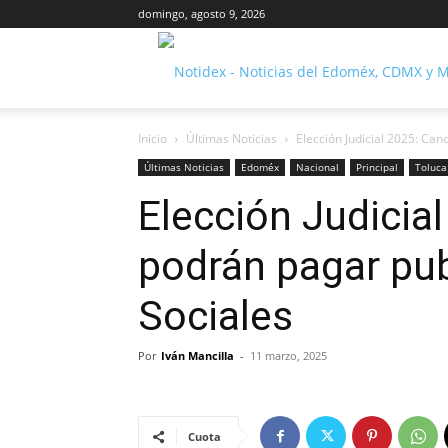
domingo, agosto 9, 2026
Inicio
Últimas Noticias
Elección Judicial 2025: Ca
Últimas Noticias
Edoméx
Nacional
Principal
Toluca
Elección Judicia
podrán pagar pub
Sociales
Por
Iván Mancilla
-
11 marzo, 2025
Cuota