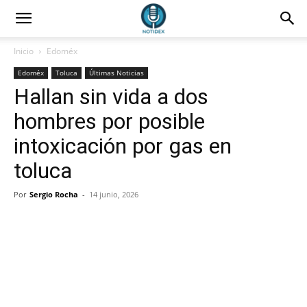
Inicio
Edoméx
Edoméx
Toluca
Últimas Noticias
Hallan sin vida a dos
hombres por posible
intoxicación por gas en
toluca
Por
Sergio Rocha
-
14 junio, 2026