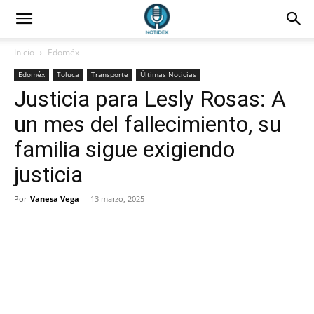
Inicio
Edoméx
Edoméx
Toluca
Transporte
Últimas Noticias
Justicia para Lesly Rosas: A
un mes del fallecimiento, su
familia sigue exigiendo
justicia
Por
Vanesa Vega
-
13 marzo, 2025