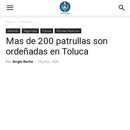
Inicio
Edoméx
Edoméx
Seguridad
Toluca
Últimas Noticias
Mas de 200 patrullas son
ordeñadas en Toluca
Por
Sergio Rocha
-
18 junio, 2026